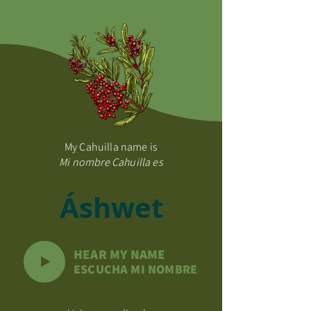
My Cahuilla name is
Mi nombre Cahuilla es
Áshwet
HEAR MY NAME
ESCUCHA MI NOMBRE