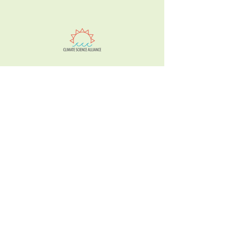
"Cahuilla Plant Relatives", part of the
Hear Our Names series, is a
collaborative effort between Climate
Science Alliance and William Madrigal,
Jr. to integrate Cahuilla names into
public and digital spaces.
"Familiares plantas del pueblo
Cahuilla", parte de la serie Escucha
nuestros nombres, es un esfuerzo de
colaboración entre Climate Science
Alliance y William Madrigal, Jr. para
integrar nombres Cahuilla en los
lugares públicos y digitales.