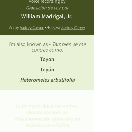
Voice recording by
Grabacion de voz por
William Madrigal, Jr.
Art by
Audrey Carver
• Arte por
Audrey Carver
I'm also known as •
También se me
conoce como:
Toyon
Toyón
Heteromeles arbutifolia
Learn more about me and my
climate connection
Más información sobre mí y mi
relación con el clima