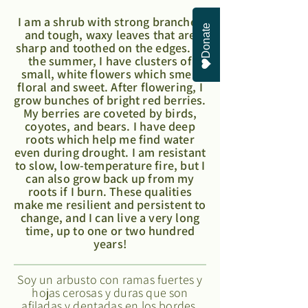
I am a shrub with strong branches
Donate
and tough, waxy leaves that are
sharp and toothed on the edges. In
the summer, I have clusters of
small, white flowers which smell
floral and sweet. After flowering, I
grow bunches of bright red berries.
My berries are coveted by birds,
coyotes, and bears. I have deep
roots which help me find water
even during drought. I am resistant
to slow, low-temperature fire, but I
can also grow back up from my
roots if I burn. These qualities
make me resilient and persistent to
change, and I can live a very long
time, up to one or two hundred
years!
Soy un arbusto con ramas fuertes y
hojas cerosas y duras que son
afiladas y dentadas en los bordes.